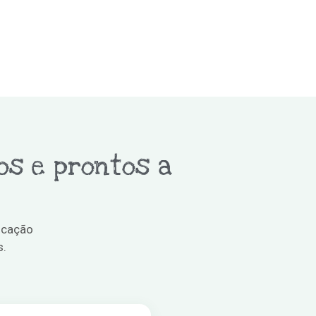
os e prontos a
ucação
s.