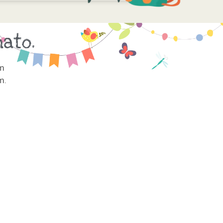
ato.
em
m.